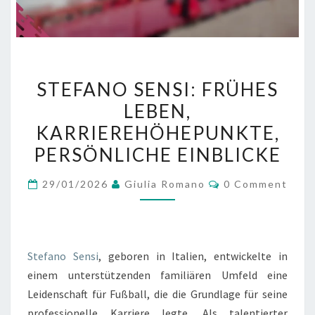
STEFANO
STEFANO SENSI: FRÜHES
SENSI:
LEBEN,
FRÜHES
KARRIEREHÖHEPUNKTE,
LEBEN,
KARRIEREHÖHEPUNKTE,
PERSÖNLICHE EINBLICKE
PERSÖNLICHE
Comments
29/01/2026
Giulia Romano
0 Comment
EINBLICKE
Stefano Sensi
, geboren in Italien, entwickelte in
einem unterstützenden familiären Umfeld eine
Leidenschaft für Fußball, die die Grundlage für seine
professionelle Karriere legte. Als talentierter