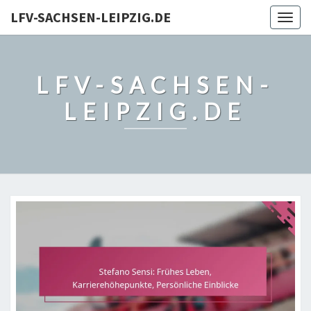
LFV-SACHSEN-LEIPZIG.DE
Togg
navig
LFV-SACHSEN-
LEIPZIG.DE