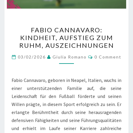
FABIO
FABIO CANNAVARO:
CANNAVARO:
KINDHEIT, AUFSTIEG ZUM
KINDHEIT,
RUHM, AUSZEICHNUNGEN
AUFSTIEG
ZUM
Comments
03/02/2026
Giulia Romano
0 Comment
RUHM,
AUSZEICHNUNGEN
Fabio Cannavaro, geboren in Neapel, Italien, wuchs in
einer unterstützenden Familie auf, die seine
Leidenschaft für den Fußball förderte und seinen
Willen prägte, in diesem Sport erfolgreich zu sein. Er
erlangte Berühmtheit durch seine herausragenden
defensiven Fähigkeiten und seine Führungsqualitäten
und erhielt im Laufe seiner Karriere zahlreiche