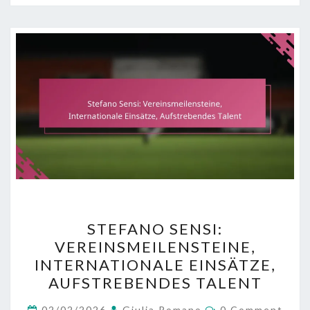
STEFANO
STEFANO SENSI:
SENSI:
VEREINSMEILENSTEINE,
VEREINSMEILENSTEINE,
INTERNATIONALE EINSÄTZE,
INTERNATIONALE
AUFSTREBENDES TALENT
EINSÄTZE,
Comments
AUFSTREBENDES
02/02/2026
Giulia Romano
0 Comment