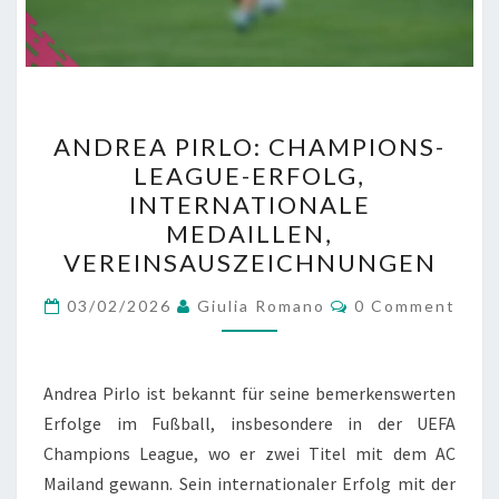
ANDREA
ANDREA PIRLO: CHAMPIONS-
PIRLO:
LEAGUE-ERFOLG,
CHAMPIONS-
INTERNATIONALE
LEAGUE-
MEDAILLEN,
ERFOLG,
VEREINSAUSZEICHNUNGEN
INTERNATIONALE
Comments
MEDAILLEN,
03/02/2026
Giulia Romano
0 Comment
VEREINSAUSZEICHNUNGE
Andrea Pirlo ist bekannt für seine bemerkenswerten
Erfolge im Fußball, insbesondere in der UEFA
Champions League, wo er zwei Titel mit dem AC
Mailand gewann. Sein internationaler Erfolg mit der