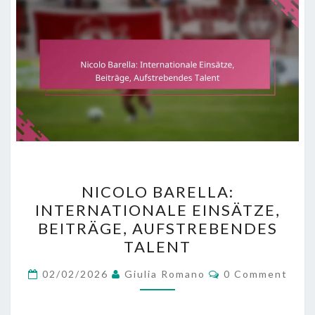
NICOLO
NICOLO BARELLA:
BARELLA:
INTERNATIONALE EINSÄTZE,
INTERNATIONALE
BEITRÄGE, AUFSTREBENDES
EINSÄTZE,
TALENT
BEITRÄGE,
Comments
AUFSTREBENDES
02/02/2026
Giulia Romano
0 Comment
TALENT