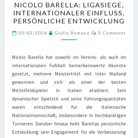
NICOLO BARELLA: LIGASIEGE,
BARELLA:
INTERNATIONALER EINFLUSS,
LIGASIEGE,
PERSÖNLICHE ENTWICKLUNG
INTERNATIONALER
EINFLUSS,
Comments
03/02/2026
Giulia Romano
0 Comment
PERSÖNLICHE
ENTWICKLUNG
Nicolo Barella hat sowohl im Vereins- als auch im
internationalen Fußball bemerkenswerte Akzente
gesetzt, mehrere Meistertitel mit Inter Mailand
gewonnen und sich als einer der besten
Mittelfeldspieler in Italien etabliert. Sein
dynamischer Spielstil und seine Führungsqualitäten
waren entscheidend für die italienische
Nationalmannschaft, insbesondere in hochkarätigen
Turnieren. Darüber hinaus hebt Barellas persönliche
Entwicklung sein Engagement für die Verbesserung