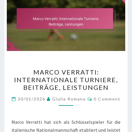
MARCO
MARCO VERRATTI:
VERRATTI:
INTERNATIONALE TURNIERE,
INTERNATIONALE
BEITRÄGE, LEISTUNGEN
TURNIERE,
BEITRÄGE,
Comments
30/01/2026
Giulia Romano
0 Comment
LEISTUNGEN
Marco Verratti hat sich als Schlüsselspieler für die
italienische Nationalmannschaft etabliert und leistet